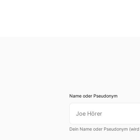
00:00:48: Wir haben bei De
und wir haben eine Weile 
00:00:59: Du gibst jetzt 
00:01:03: Magst du kurz w
00:01:05: Was du so machs
00:01:10: Ja ich gebe noch
00:01:12: Ich schreibe, ic
Name oder Pseudonym
Bevölkerung ist ein bissc
Wie einen heimischen Tag i
00:01:30: Es ist etwas zä
Dein Name oder Pseudonym (wird ö
Transcendent hier anzudock