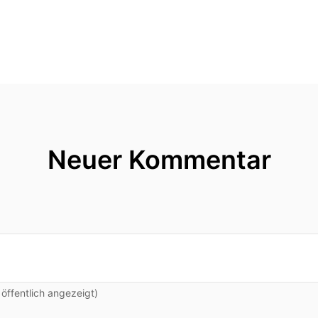
ine, du bist der Verleger gewesen von der spirituelle
die Tantra-Ausgabe gemacht.
Seminare zum Thema Liebe, Bewusstsein.
as erzählen über dich?
t im Augenblick wie du dich vorstellen möchtest?
Neuer Kommentar
 viel vor Seminaren.
h blogge und bin seit drei Jahren hier in Münsterländ
hen anders als sie in Oberbayern oder in Kassel war 
m Stur, ja.
her und mit diesen Themen eben die Du nennst Liebe,
ffentlich angezeigt)
en ist nicht ganz leicht.